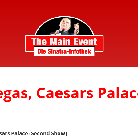
egas, Caesars Palac
esars Palace (Second Show)