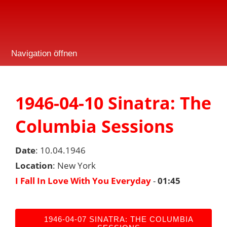
Navigation öffnen
1946-04-10 Sinatra: The
Columbia Sessions
Date
: 10.04.1946
Location
: New York
I Fall In Love With You Everyday
-
01:45
1946-04-07 SINATRA: THE COLUMBIA