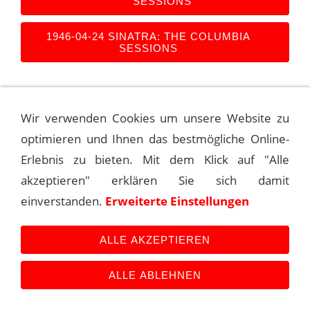
SESSIONS
1946-04-24 SINATRA: THE COLUMBIA
SESSIONS
Wir verwenden Cookies um unsere Website zu
Kontakt
Main Event History
Quellen
optimieren und Ihnen das bestmögliche Online-
Impressum
Datenschutzerklärung
Links
Erlebnis zu bieten. Mit dem Klick auf "Alle
akzeptieren" erklären Sie sich damit
einverstanden.
Erweiterte Einstellungen
ALLE AKZEPTIEREN
ALLE ABLEHNEN