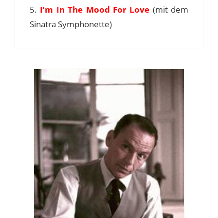
5.
I’m In The Mood For Love
(mit dem
Sinatra Symphonette)