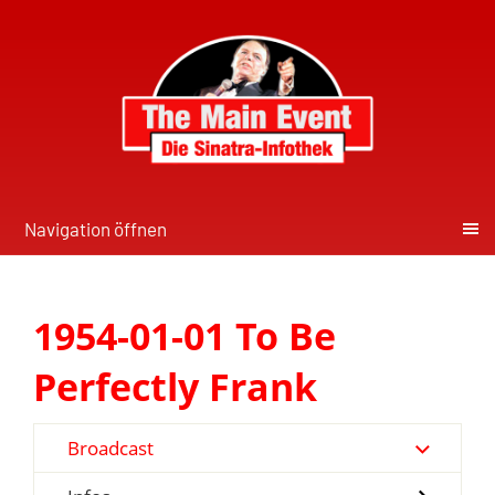
Navigation öffnen
1954-01-01 To Be
Perfectly Frank
Broadcast