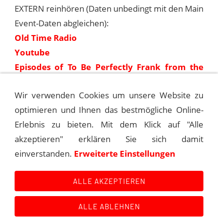
EXTERN reinhören (Daten unbedingt mit den Main
Event-Daten abgleichen):
Old Time Radio
Youtube
Episodes of To Be Perfectly Frank from the
Internet Archive
Wir verwenden Cookies um unsere Website zu
optimieren und Ihnen das bestmögliche Online-
1953-12-29 TO BE PERFECTLY FRANK
Erlebnis zu bieten. Mit dem Klick auf "Alle
akzeptieren" erklären Sie sich damit
1954-01-05 TO BE PERFECTLY FRANK
einverstanden.
Erweiterte Einstellungen
(AFRTVS #15)
ALLE AKZEPTIEREN
ALLE ABLEHNEN
Kontakt
Main Event History
Quellen