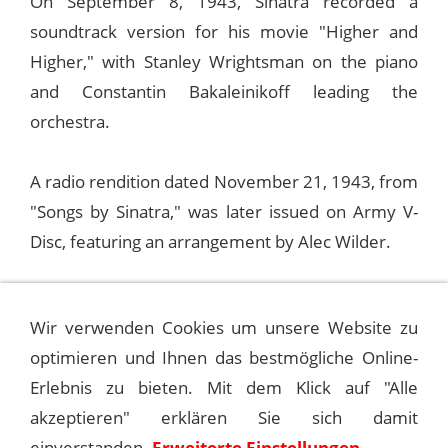
On September 8, 1943, Sinatra recorded a
soundtrack version for his movie "Higher and
Higher," with Stanley Wrightsman on the piano
and Constantin Bakaleinikoff leading the
orchestra.
A radio rendition dated November 21, 1943, from
"Songs by Sinatra," was later issued on Army V-
Disc, featuring an arrangement by Alec Wilder.
Sinatra revisited the song with a Nelson Riddle
Wir verwenden Cookies um unsere Website zu
arrangement for Capitol Records on November 1,
optimieren und Ihnen das bestmögliche Online-
1956. This version was featured on the album
Erlebnis zu bieten. Mit dem Klick auf "Alle
"Close to You," released in the subsequent year.
akzeptieren" erklären Sie sich damit
einverstanden.
Erweiterte Einstellungen