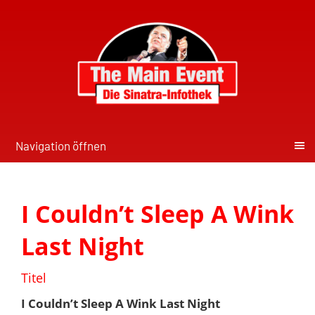
Navigation öffnen
I Couldn’t Sleep A Wink
Last Night
Titel
I Couldn’t Sleep A Wink Last Night