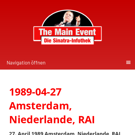
Navigation öffnen
1989-04-27
Amsterdam,
Niederlande, RAI
27. April 1989 Amsterdam, Niederlande, RAI