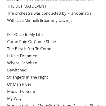
THE ULTIMATE EVENT
The orchestra was conducted by Frank Sinatra Jr.
With Liza Minnelli & Sammy Davis Jr.
For Once In My Life
Come Rain Or Come Shine
The Best Is Yet To Come
I Have Dreamed
Where Or When
Bewitched
Strangers In The Night
Ol’ Man River
Mack The Knife
My Way
Medley mit Liza Minnelli & Sammy Davis Jr.: Style