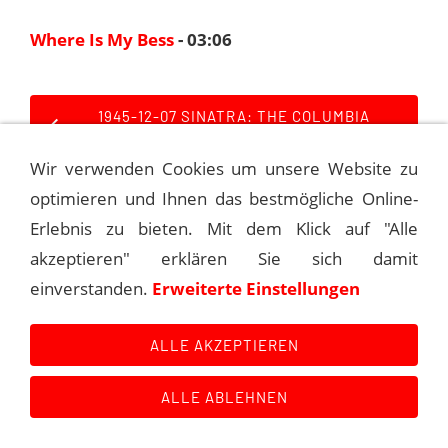
Where Is My Bess
- 03:06
1945-12-07 SINATRA: THE COLUMBIA
SESSIONS
Wir verwenden Cookies um unsere Website zu
1946-01-23 SINATRA: THE COLUMBIA
optimieren und Ihnen das bestmögliche Online-
SESSIONS
Erlebnis zu bieten. Mit dem Klick auf "Alle
akzeptieren" erklären Sie sich damit
einverstanden.
Erweiterte Einstellungen
Kontakt
Main Event History
Quellen
Impressum
Datenschutzerklärung
Links
ALLE AKZEPTIEREN
ALLE ABLEHNEN