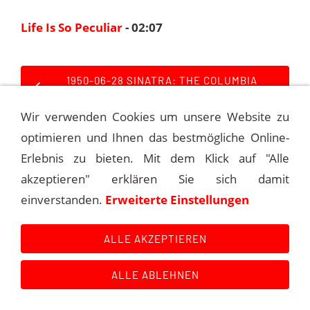
Life Is So Peculiar
- 02:07
1950-06-28 SINATRA: THE COLUMBIA
SESSIONS
Wir verwenden Cookies um unsere Website zu
1950-09-18 SINATRA: THE COLUMBIA
optimieren und Ihnen das bestmögliche Online-
SESSIONS
Erlebnis zu bieten. Mit dem Klick auf "Alle
akzeptieren" erklären Sie sich damit
einverstanden.
Erweiterte Einstellungen
Kontakt
Main Event History
Quellen
Impressum
Datenschutzerklärung
Links
ALLE AKZEPTIEREN
ALLE ABLEHNEN