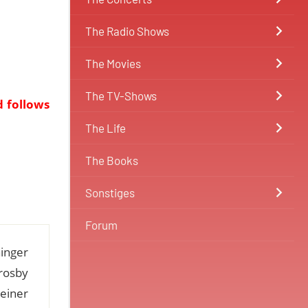
The Radio Shows
The Movies
The TV-Shows
d follows
The Life
The Books
Sonstiges
Forum
inger
rosby
einer