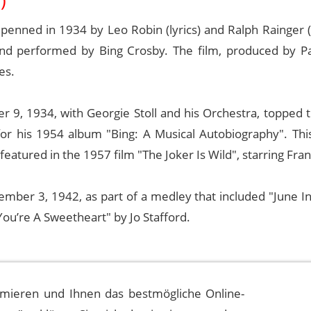
)
, penned in 1934 by Leo Robin (lyrics) and Ralph Rainger (
and performed by Bing Crosby. The film, produced by 
es.
 9, 1934, with Georgie Stoll and his Orchestra, topped t
r his 1954 album "Bing: A Musical Autobiography". This
featured in the 1957 film "The Joker Is Wild", starring Fran
ember 3, 1942, as part of a medley that included "June I
ou’re A Sweetheart" by Jo Stafford.
mieren und Ihnen das bestmögliche Online-