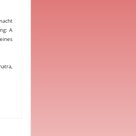
macht
ng: A
eines
natra,