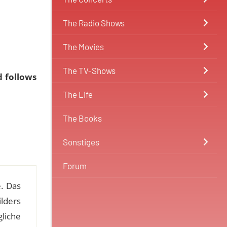
The Radio Shows
The Movies
The TV-Shows
d follows
The Life
The Books
Sonstiges
Forum
. Das
lders
liche