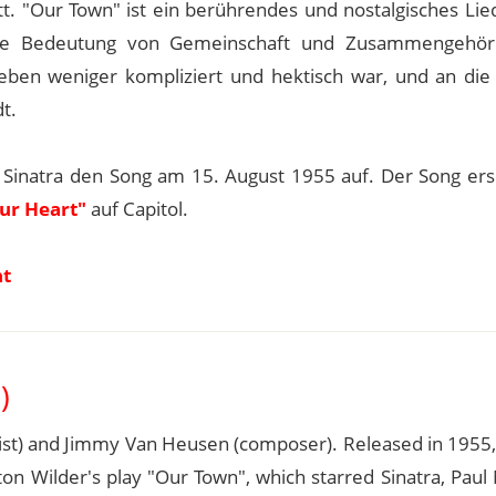
t. "Our Town" ist ein berührendes und nostalgisches Lie
die Bedeutung von Gemeinschaft und Zusammengehöri
 Leben weniger kompliziert und hektisch war, und an die
t.
inatra den Song am 15. August 1955 auf. Der Song ers
ur Heart"
auf Capitol.
nt
)
ist) and Jimmy Van Heusen (composer). Released in 1955,
nton Wilder's play "Our Town", which starred Sinatra, Pa