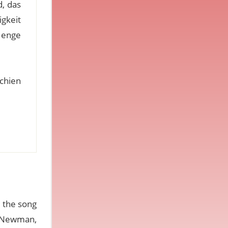
d, das
gkeit
 enge
chien
 the song
ul Newman,