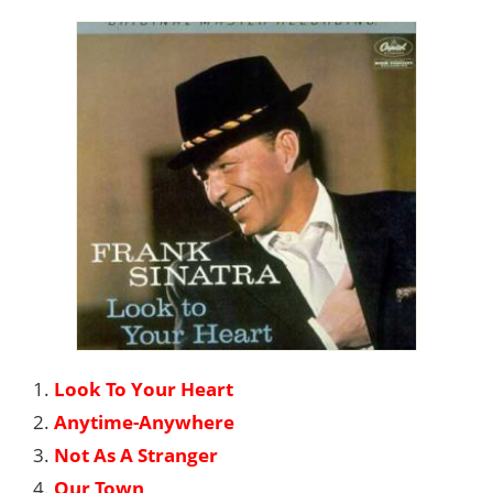
1.
Look To Your Heart
2.
Anytime-Anywhere
3.
Not As A Stranger
4.
Our Town