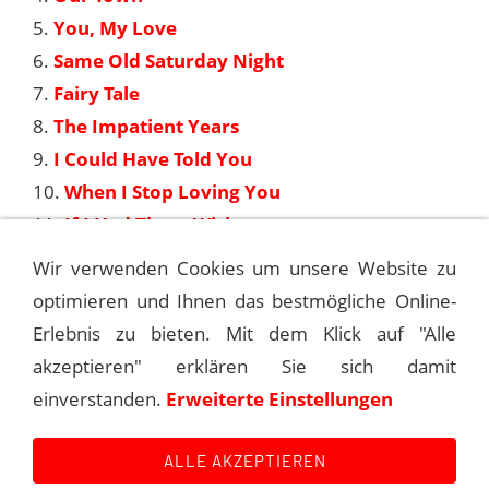
5.
You, My Love
6.
Same Old Saturday Night
7.
Fairy Tale
8.
The Impatient Years
9.
I Could Have Told You
10.
When I Stop Loving You
11.
If I Had Three Wishes
12.
I'm Gonna Live Till I Die
Wir verwenden Cookies um unsere Website zu
optimieren und Ihnen das bestmögliche Online-
Erlebnis zu bieten. Mit dem Klick auf "Alle
LIVE FROM LAS VEGAS
akzeptieren" erklären Sie sich damit
einverstanden.
Erweiterte Einstellungen
MY WAY (50TH ANNIVERSARY EDITION)
ALLE AKZEPTIEREN