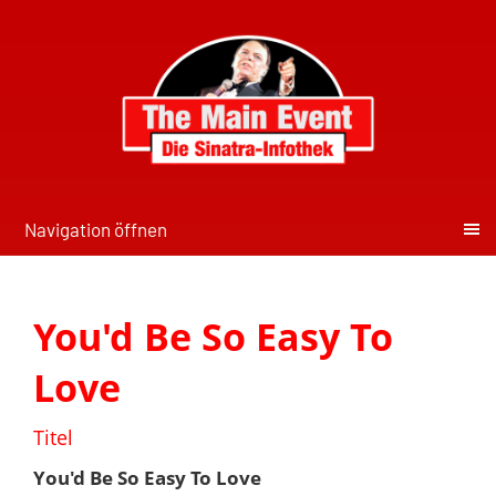
Navigation öffnen
You'd Be So Easy To
Love
Titel
You'd Be So Easy To Love