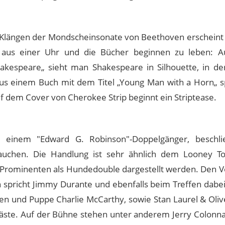
Klängen der Mondscheinsonate von Beethoven erscheint 
 aus einer Uhr und die Bücher beginnen zu leben: A
kespeare„ sieht man Shakespeare in Silhouette, in der
us einem Buch mit dem Titel „Young Man with a Horn„ sp
f dem Cover von Cherokee Strip beginnt ein Striptease.
einem "Edward G. Robinson"-Doppelgänger, beschlie
uchen. Die Handlung ist sehr ähnlich dem Looney To
e Prominenten als Hundedouble dargestellt werden. Den Vo
 spricht Jimmy Durante und ebenfalls beim Treffen dabei 
n und Puppe Charlie McCarthy, sowie Stan Laurel & Oliv
Gäste. Auf der Bühne stehen unter anderem Jerry Colonn