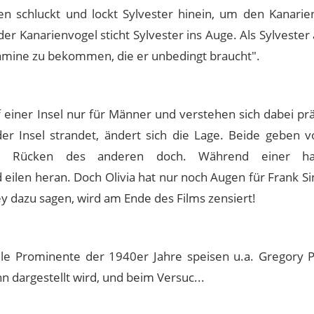
n schluckt und lockt Sylvester hinein, um den Kanarie
der Kanarienvogel sticht Sylvester ins Auge. Als Sylveste
tamine zu bekommen, die er unbedingt braucht".
einer Insel nur für Männer und verstehen sich dabei präc
der Insel strandet, ändert sich die Lage. Beide geben vo
m Rücken des anderen doch. Während einer ha
eilen heran. Doch Olivia hat nur noch Augen für Frank Si
ey dazu sagen, wird am Ende des Films zensiert!
ele Prominente der 1940er Jahre speisen u.a. Gregory 
n dargestellt wird, und beim Versuc...