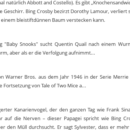
al natürlich Abbott and Costello). Es gibt „Knochensandw
Geschirr. Bing Crosby bezirzt Dorothy Lamour, verliert s
ter einem bleistiftdünnen Baum verstecken kann.
ung "Baby Snooks" sucht Quentin Quail nach einem Wur
rm, aber als er die Verfolgung aufnimmt...
von Warner Bros. aus dem Jahr 1946 in der Serie Merrie
e Fortsetzung von Tale of Two Mice a...
rter Kanarienvogel, der den ganzen Tag wie Frank Sinat
r auf die Nerven – dieser Papagei spricht wie Bing Cr
 der den Müll durchsucht. Er sagt Sylvester, dass er meh