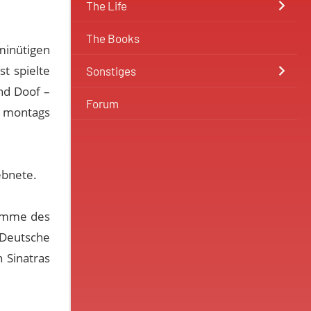
The Life
The Books
inütigen
t spielte
Sonstiges
und Doof –
Forum
2 montags
ebnete.
stimme des
 Deutsche
 Sinatras