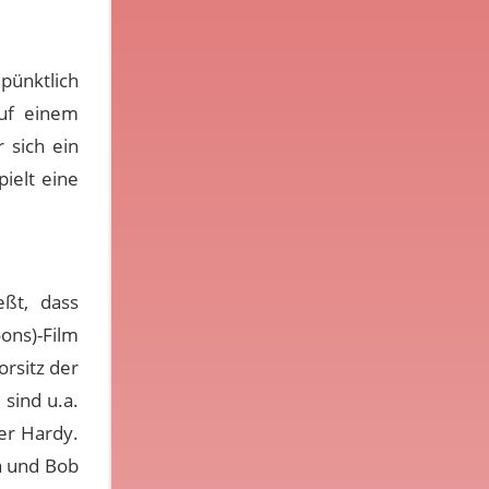
pünktlich
uf einem
 sich ein
ielt eine
ßt, dass
ons)-Film
rsitz der
sind u.a.
er Hardy.
a und Bob