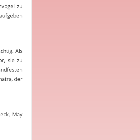
nvogel zu
r aufgeben
htig. Als
r, sie zu
ndfesten
natra, der
Peck, May