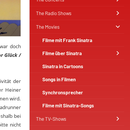
The Radio Shows
The Movies
Filme mit Frank Sinatra
 war doch
Filme über Sinatra
r Glück /
Sinatra in Cartoons
Songs in Filmen
vität der
er Heiner
Synchronsprecher
men wird.
Filme mit Sinatra-Songs
oadrunner
shalb bei
The TV-Shows
tte nicht