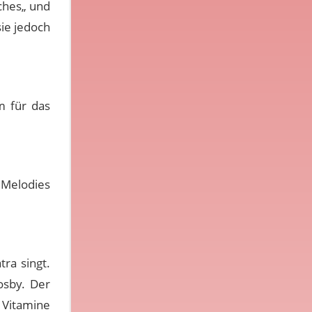
iches„ und
ie jedoch
m für das
 Melodies
ra singt.
osby. Der
r Vitamine