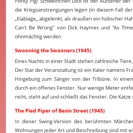
Porky Pig/ Schweinchen Dick ist der Aufseher der
die Kriegsanstrengungen legen (in diesem Fall de
„Eiablage„ abgelenkt, als draußen ein hübscher Hahn
Can't Be Wrong" von Dick Haymes und "As Time 
ohnmächtig werden
Swooning the Swooners (1945)
Eines Nachts in einer Stadt stehen zahlreiche Tiere
Der Star der Veranstaltung ist ein Kater namens Fr
Hingebung zum Sänger von der Tribüne. In eine
durch ein offenes Fenster. Nur wenige Meter entfer
nicht, steht auf und schließt das Fenster. Die Katz
The Pied Piper of Basin Street (1945)
In dieser Swing-Version des berühmten Märchen
Wohnungen jeder Art und Beschreibung sind mit ein