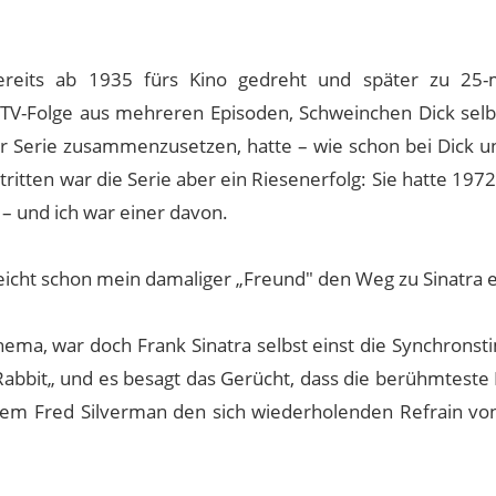
reits ab 1935 fürs Kino gedreht und später zu 25-m
V-Folge aus mehreren Episoden, Schweinchen Dick selbs
einer Serie zusammenzusetzen, hatte – wie schon bei Dick 
itten war die Serie aber ein Riesenerfolg: Sie hatte 197
– und ich war einer davon.
leicht schon mein damaliger „Freund" den Weg zu Sinatra 
 Thema, war doch Frank Sinatra selbst einst die Synchron
 Rabbit„ und es besagt das Gerücht, dass die berühmteste
em Fred Silverman den sich wiederholenden Refrain von