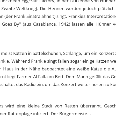
 Flockheed Eggcraft Factory, in der Dutzende von Hühnern
r Zweite Weltkrieg). Die Hennen werden jedoch plötzlich 
 (der Frank Sinatra ähnelt) singt. Frankies Interpretation
Goes By" (aus Casablanca, 1942) lassen alle Hühner v
, meist Katzen in Sattelschuhen, Schlange, um ein Konzert
ankie. Während Frankie singt fallen sogar einige Katzen w
m Haus in der Nähe beobachtet eine weiße Katze die A
nt liegt Farmer Al Falfa im Bett. Dem Mann gefällt das G
e schaltet das Radio ein, um das Konzert weiter hören zu k
s wird eine kleine Stadt von Ratten überrannt. Gesc
er Rattenplage infiziert. Der Bürgermeiste...