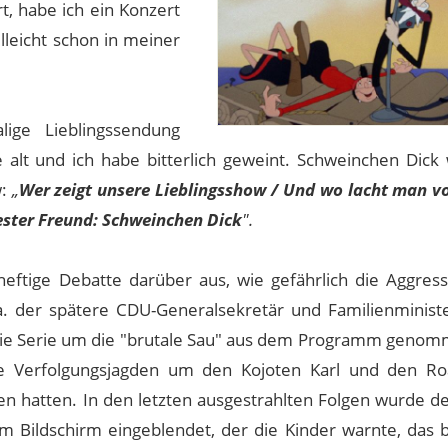
, habe ich ein Konzert
leicht schon in meiner
ge Lieblingssendung
 alt und ich habe bitterlich geweint. Schweinchen Dick
w:
„
Wer zeigt unsere Lieblingsshow / Und wo lacht man vo
ester Freund: Schweinchen Dick
".
heftige Debatte darüber aus, wie gefährlich die Aggressi
 a. der spätere CDU-Generalsekretär und Familienminist
it die Serie um die "brutale Sau" aus dem Programm genom
ie Verfolgungsjagden um den Kojoten Karl und den R
en hatten. In den letzten ausgestrahlten Folgen wurde de
 Bildschirm eingeblendet, der die Kinder warnte, das bi