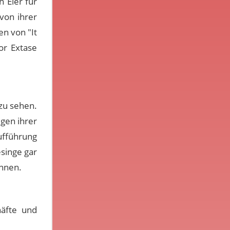
 Eier für
von ihrer
en von "It
or Extase
 zu sehen.
egen ihrer
ufführung
esinge gar
önnen.
häfte und