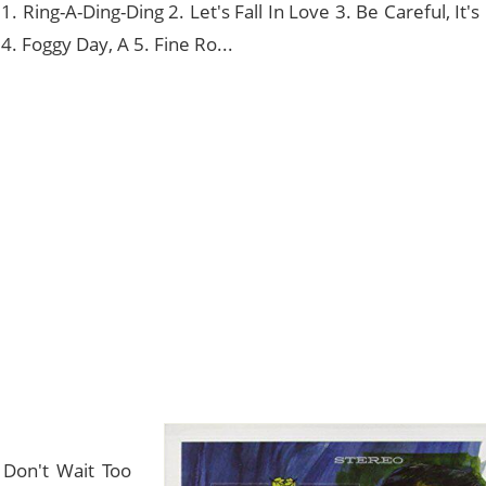
1. Ring-A-Ding-Ding 2. Let's Fall In Love 3. Be Careful, It'
4. Foggy Day, A 5. Fine Ro...
Don't Wait Too