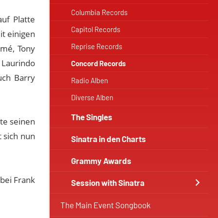
Columbia Records
uf Platte
Capitol Records
t einigen
Reprise Records
ormé, Tony
 Laurindo
Concord Records
uch Barry
Radio Alben
Diverse Alben
The Singles
te seinen
 sich nun
Sinatra in den Charts
Grammy Awards
 bei Frank
Session with Sinatra
The Main Event Songbook