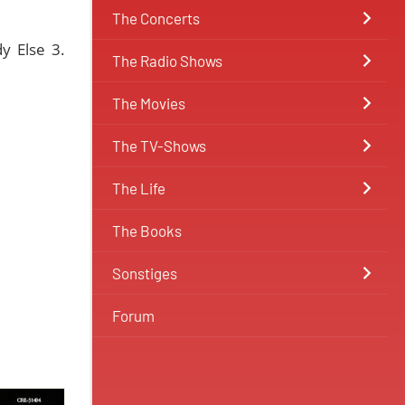
The Concerts
y Else 3.
The Radio Shows
The Movies
The TV-Shows
The Life
The Books
Sonstiges
Forum