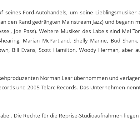
auf seines Ford-Autohandels, um seine Lieblingsmusiker a
 an den Rand gedrängten Mainstream Jazz) und begann mi
 Kessel, Joe Pass). Weitere Musiker des Labels sind Mel T
hearing, Marian McPartland, Shelly Manne, Bud Shank,
own, Bill Evans, Scott Hamilton, Woody Herman, aber a
nsehproduzenten Norman Lear übernommen und verlager
y Records und 2005 Telarc Records. Das Unternehmen nennt
Label. Die Rechte für die Reprise-Studioaufnahmen liegen