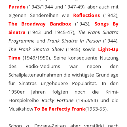
Parade
(1943/1944 und 1947-49), aber auch mit
eigenen Sendereihen wie
Reflections
(1942),
The Broadway Bandbox
(1943),
Songs By
Sinatra
(1943 und 1945-47),
The Frank Sinatra
Programme
und
Frank Sinatra In Person
(1944),
The Frank Sinatra Show
(1945) sowie
Light-Up
Time
(1949/1950). Seine konsequente Nutzung
des Radio-Mediums war neben den
Schallplattenaufnahmen die wichtigste Grundlage
für Sinatras ungeheuere Popularität. In den
1950er Jahren folgten noch die Krimi-
Hörspielreihe
Rocky Fortune
(1953/54) und die
Musikshow
To Be Perfectly Frank
(1953-55).
Schon zu Dorsey-Zeiten, aber verstärkt nach