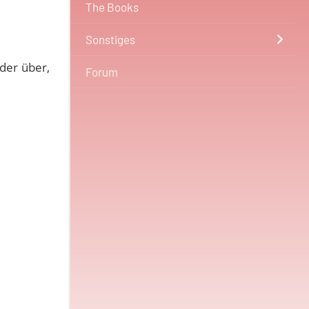
The Books
Sonstiges
der über,
Forum