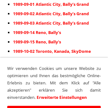
1989-09-01 Atlantic City, Bally’s Grand
1989-09-02 Atlantic City, Bally’s Grand
1989-09-03 Atlantic City, Bally’s Grand
1989-09-14 Reno, Bally’s
1989-09-15 Reno, Bally’s
1989-10-02 Toronto, Kanada, SkyDome
1989-11-10 San Carlos, Circle Star Theatre
Wir verwenden Cookies um unsere Website zu
1989-11-11 San Carlos, Circle Star Theatre
optimieren und Ihnen das bestmögliche Online-
1989-11-12 San Carlos, Circle Star Theatre
Erlebnis zu bieten. Mit dem Klick auf "Alle
akzeptieren" erklären Sie sich damit
einverstanden.
Erweiterte Einstellungen
1989-01-01 LAS VEGAS, BALLY’S GRAND