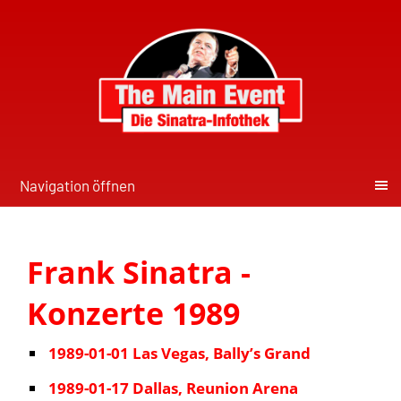
Navigation öffnen
Frank Sinatra -
Konzerte 1989
1989-01-01 Las Vegas, Bally’s Grand
1989-01-17 Dallas, Reunion Arena