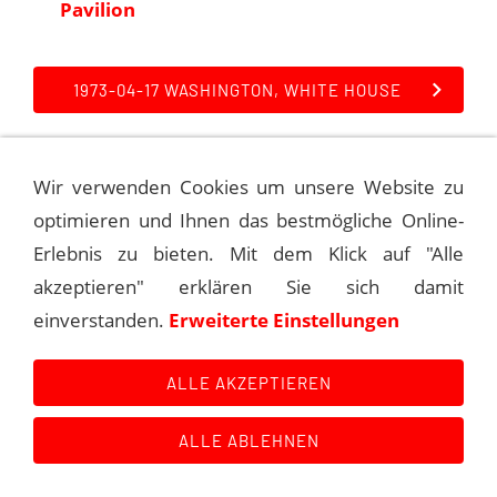
Pavilion
1973-04-17 WASHINGTON, WHITE HOUSE
Wir verwenden Cookies um unsere Website zu
optimieren und Ihnen das bestmögliche Online-
Kontakt
Main Event History
Quellen
Impressum
Datenschutzerklärung
Links
Erlebnis zu bieten. Mit dem Klick auf "Alle
akzeptieren" erklären Sie sich damit
einverstanden.
Erweiterte Einstellungen
ALLE AKZEPTIEREN
ALLE ABLEHNEN