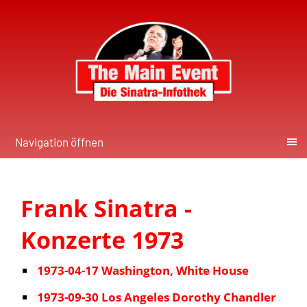
Navigation öffnen
Frank Sinatra -
Konzerte 1973
1973-04-17 Washington, White House
1973-09-30 Los Angeles Dorothy Chandler