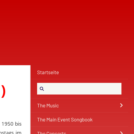
Startseite
)
The Music
The Main Event Songbook
 1950 bis
nstags im
The Concerts