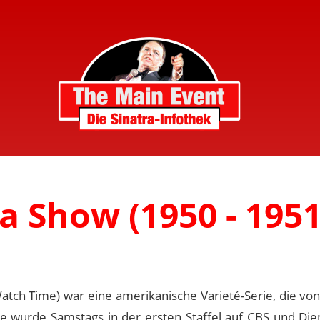
a Show (1950 - 1951
atch Time) war eine amerikanische Varieté-Serie, die von
e wurde Samstags in der ersten Staffel auf CBS und Die