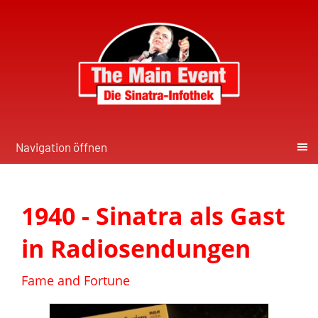
Navigation öffnen
1940 - Sinatra als Gast
in Radiosendungen
Fame and Fortune