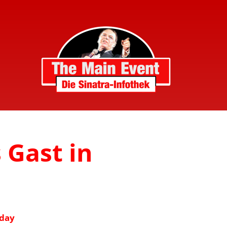
s Gast in
n
hday