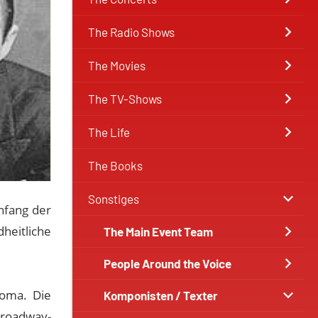
The Radio Shows
The Movies
The TV-Shows
The Life
The Books
Sonstiges
nfang der
heitliche
The Main Event Team
People Around the Voice
oma. Die
Komponisten / Texter
Broadway-