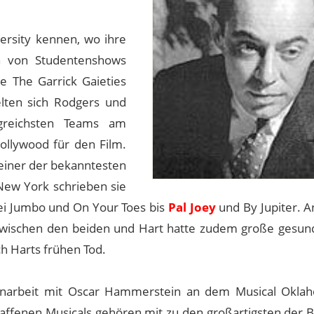
ersity kennen, wo ihre
n von Studentenshows
e The Garrick Gaieties
lten sich Rodgers und
greichsten Teams am
ollywood für den Film.
einer der bekanntesten
New York schrieben sie
ei Jumbo und On Your Toes bis
Pal Joey
und By Jupiter. A
zwischen den beiden und Hart hatte zudem große gesund
 Harts frühen Tod.
narbeit mit Oscar Hammerstein an dem Musical Oklah
ffenen Musicals gehören mit zu den großartigsten der 