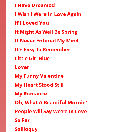
I Have Dreamed
I Wish I Were In Love Again
If I Loved You
It Might As Well Be Spring
It Never Entered My Mind
It's Easy To Remember
Little Girl Blue
Lover
My Funny Valentine
My Heart Stood Still
My Romance
Oh, What A Beautiful Mornin'
People Will Say We're In Love
So Far
Soliloquy