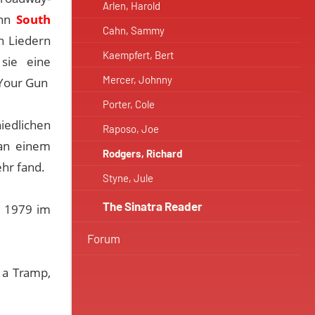
Arlen, Harold
ann
South
Cahn, Sammy
n Liedern
Kaempfert, Bert
sie eine
Mercer, Johnny
 Your Gun
Porter, Cole
iedlichen
Raposo, Joe
 an einem
Rodgers, Richard
hr fand.
Styne, Jule
The Sinatra Reader
b 1979 im
Forum
 a Tramp,