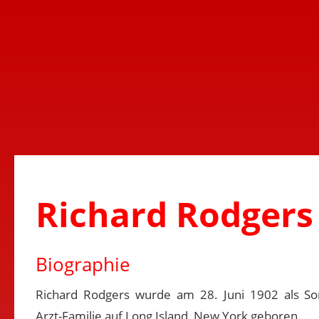
Richard Rodgers
Biographie
Richard Rodgers wurde am 28. Juni 1902 als S
Arzt-Familie auf Long Island, New York geboren.