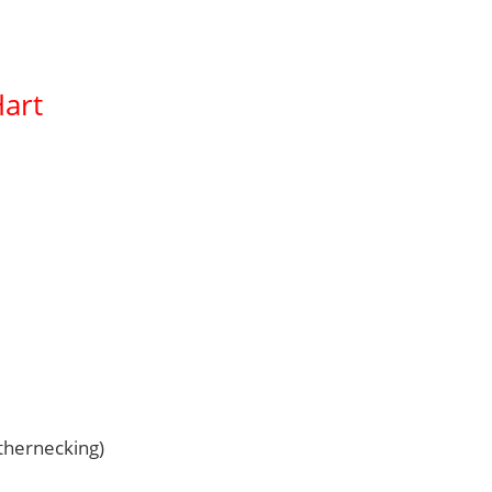
art
thernecking)