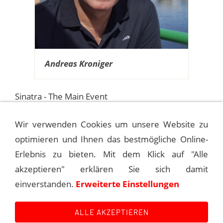
Andreas Kroniger
Sinatra - The Main Event
Andreas Kroniger
Wir verwenden Cookies um unsere Website zu
Allensteiner Str. 45
optimieren und Ihnen das bestmögliche Online-
47495 Rheinberg
Erlebnis zu bieten. Mit dem Klick auf "Alle
Germany
akzeptieren" erklären Sie sich damit
einverstanden.
Erweiterte Einstellungen
e-mail:
sinatra@the-main-event.de
ALLE AKZEPTIEREN