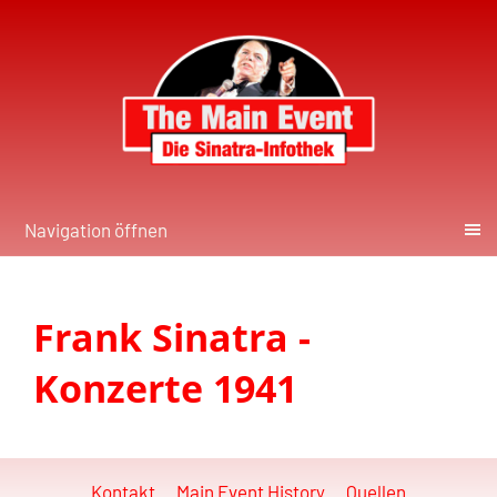
Navigation öffnen
Frank Sinatra -
Konzerte 1941
Kontakt
Main Event History
Quellen