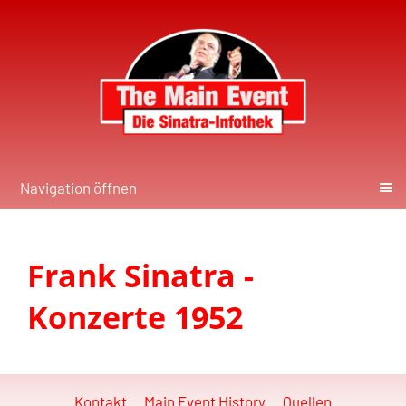
Navigation öffnen
Frank Sinatra -
Konzerte 1952
Kontakt
Main Event History
Quellen