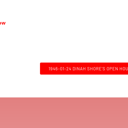
how
1946-01-24 DINAH SHORE'S OPEN HO