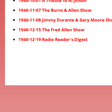
1946-10-01 A Tribute To Al Jolson
1946-11-07 The Burns & Allen Show
1946-11-08 Jimmy Durante & Gary Moore S
1946-12-15 The Fred Allen Show
1946-12-19 Radio Reader's Digest