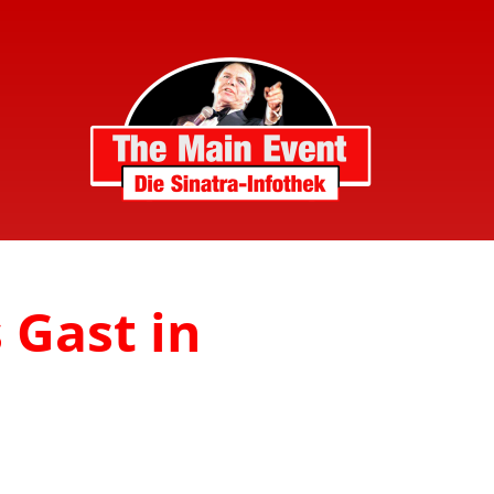
s Gast in
n