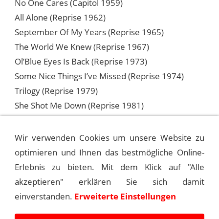
No One Cares (Capitol 1959)
All Alone (Reprise 1962)
September Of My Years (Reprise 1965)
The World We Knew (Reprise 1967)
Ol’Blue Eyes Is Back (Reprise 1973)
Some Nice Things I’ve Missed (Reprise 1974)
Trilogy (Reprise 1979)
She Shot Me Down (Reprise 1981)
Everything Happens To Me (Reprise, von FS
zusammengestellter Sampler 1996)
Wir verwenden Cookies um unsere Website zu
optimieren und Ihnen das bestmögliche Online-
Erlebnis zu bieten. Mit dem Klick auf "Alle
©
Bernhard Vogel
für
Frank Sinatra – The
akzeptieren" erklären Sie sich damit
Main Event
, 2004
einverstanden.
Erweiterte Einstellungen