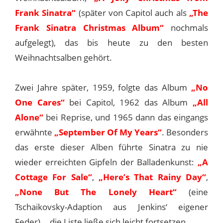
Frank Sinatra“
(später von Capitol auch als
„The
Frank Sinatra Christmas Album“
nochmals
aufgelegt), das bis heute zu den besten
Weihnachtsalben gehört.
Zwei Jahre später, 1959, folgte das Album
„No
One Cares“
bei Capitol, 1962 das Album
„All
Alone“
bei Reprise, und 1965 dann das eingangs
erwähnte
„September Of My Years“
. Besonders
das erste dieser Alben führte Sinatra zu nie
wieder erreichten Gipfeln der Balladenkunst:
„A
Cottage For Sale“
,
„Here’s That Rainy Day“
,
„None But The Lonely Heart“
(eine
Tschaikovsky-Adaption aus Jenkins‘ eigener
Feder)... die Liste ließe sich leicht fortsetzen.