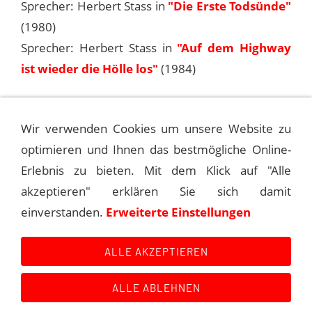
Sprecher: Herbert Stass in
"Die Erste Todsünde"
(1980)
Sprecher: Herbert Stass in
"Auf dem Highway
ist wieder die Hölle los"
(1984)
Serien
Wir verwenden Cookies um unsere Website zu
Sprecher: Herbert Stass in "
Magnum
"
optimieren und Ihnen das bestmögliche Online-
(
Synchronisation für RTL 1996)
Erlebnis zu bieten. Mit dem Klick auf "Alle
akzeptieren" erklären Sie sich damit
Zusammengestellt von Andreas Kroniger für Sinatra
einverstanden.
Erweiterte Einstellungen
- The Main Event
ALLE AKZEPTIEREN
ALLE ABLEHNEN
Kontakt
Main Event History
Quellen
Impressum
Datenschutzerklärung
Links