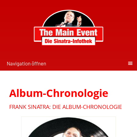
Navigation öffnen
Album-Chronologie
FRANK SINATRA: DIE ALBUM-CHRONOLOGIE