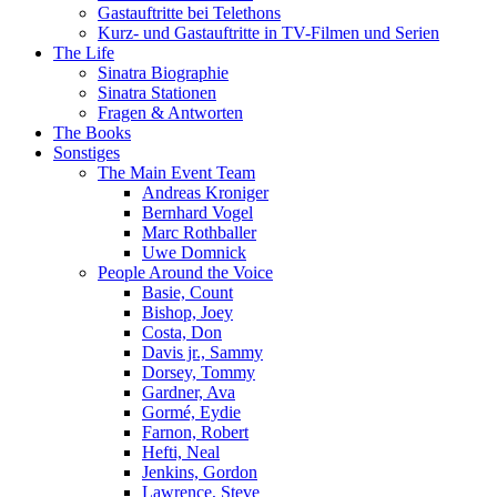
Gastauftritte bei Telethons
Kurz- und Gastauftritte in TV-Filmen und Serien
The Life
Sinatra Biographie
Sinatra Stationen
Fragen & Antworten
The Books
Sonstiges
The Main Event Team
Andreas Kroniger
Bernhard Vogel
Marc Rothballer
Uwe Domnick
People Around the Voice
Basie, Count
Bishop, Joey
Costa, Don
Davis jr., Sammy
Dorsey, Tommy
Gardner, Ava
Gormé, Eydie
Farnon, Robert
Hefti, Neal
Jenkins, Gordon
Lawrence, Steve