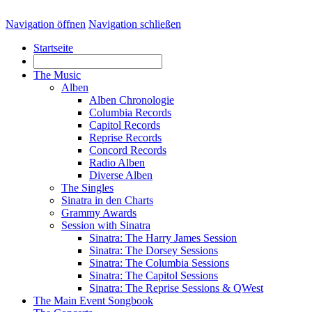
Navigation öffnen
Navigation schließen
Startseite
The Music
Alben
Alben Chronologie
Columbia Records
Capitol Records
Reprise Records
Concord Records
Radio Alben
Diverse Alben
The Singles
Sinatra in den Charts
Grammy Awards
Session with Sinatra
Sinatra: The Harry James Session
Sinatra: The Dorsey Sessions
Sinatra: The Columbia Sessions
Sinatra: The Capitol Sessions
Sinatra: The Reprise Sessions & QWest
The Main Event Songbook