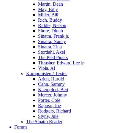
Martin, Dean
May, Billy
Miller, Bill
Rich, Buddy
Riddle, Nelson
Shore, Dinah
Sinatra, Frank jr.
Sinatra, Nancy
Sinatra, Tina
Stordahl, Axel
The Pied Pipers
Thrasher, Edward Lee jr.
Viola, Al
Komponisten / Texter
Arlen, Harold
Cahn, Sammy
Kaempfert, Bert
Mercer, Johnny
Porter, Cole
Raposo, Joe
Rodgers, Richard
Styne, Jule
The Sinatra Reader
Forum