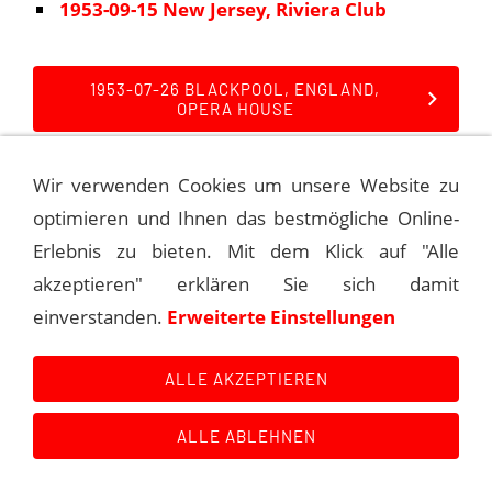
1953-09-15 New Jersey, Riviera Club
1953-07-26 BLACKPOOL, ENGLAND,
OPERA HOUSE
Wir verwenden Cookies um unsere Website zu
optimieren und Ihnen das bestmögliche Online-
Kontakt
Main Event History
Quellen
Erlebnis zu bieten. Mit dem Klick auf "Alle
Impressum
Datenschutzerklärung
Links
akzeptieren" erklären Sie sich damit
einverstanden.
Erweiterte Einstellungen
ALLE AKZEPTIEREN
ALLE ABLEHNEN