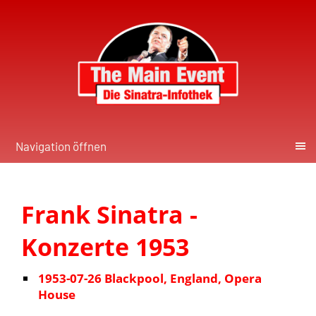
Navigation öffnen
Frank Sinatra -
Konzerte 1953
1953-07-26 Blackpool, England, Opera
House