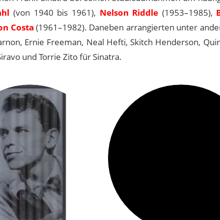
ahl
(von 1940 bis 1961),
Nelson Riddle
(1953–1985),
on Costa
(1961–1982). Daneben arrangierten unter and
arnon, Ernie Freeman, Neal Hefti, Skitch Henderson, Quin
avo und Torrie Zito für Sinatra.