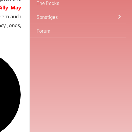
The Books
Billy May
erem auch
Sonstiges
cy Jones,
Forum