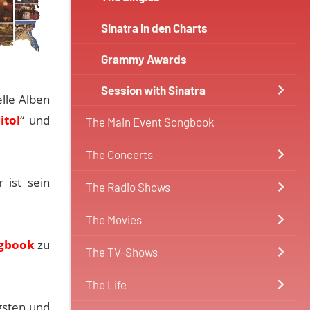
Sinatra in den Charts
Grammy Awards
Session with Sinatra
elle Alben
itol
“ und
The Main Event Songbook
The Concerts
 ist sein
The Radio Shows
The Movies
gbook
zu
The TV-Shows
The Life
gsten und