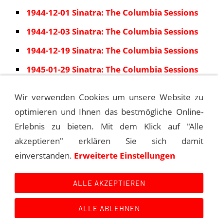
1944-12-01 Sinatra: The Columbia Sessions
1944-12-03 Sinatra: The Columbia Sessions
1944-12-19 Sinatra: The Columbia Sessions
1945-01-29 Sinatra: The Columbia Sessions
1945-03-06 Sinatra: The Columbia Sessions
Wir verwenden Cookies um unsere Website zu
1
2
3
4
5
»
optimieren und Ihnen das bestmögliche Online-
Erlebnis zu bieten. Mit dem Klick auf "Alle
akzeptieren" erklären Sie sich damit
1943-06-07 SINATRA: THE COLUMBIA
einverstanden.
Erweiterte Einstellungen
SESSIONS
ALLE AKZEPTIEREN
ALLE ABLEHNEN
Kontakt
Main Event History
Quellen